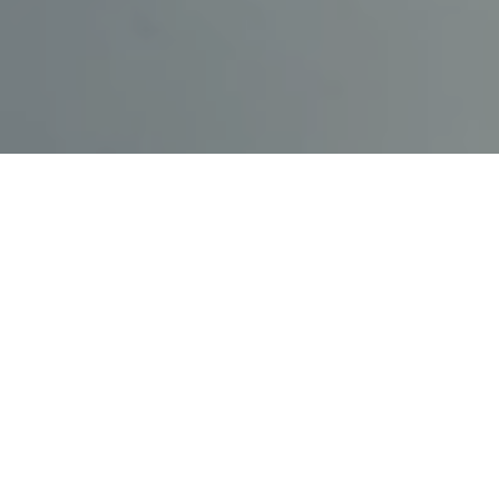
El secreto está en la masa
La pizza napolitana es un producto de cercanía, de
tradición y de pasión.
Nosotros le añadimos el alma gallega para hacerla
única y verdaderamente irrepetible.